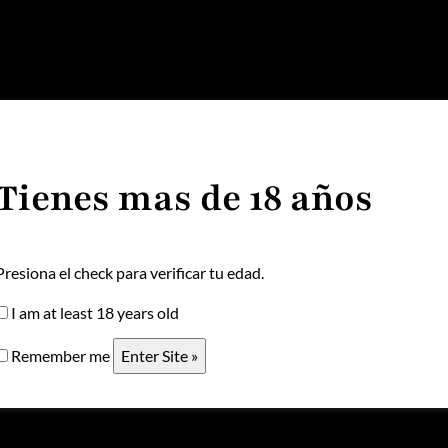
Tienes mas de 18 años
Presiona el check para verificar tu edad.
I am at least 18 years old
Remember me
non